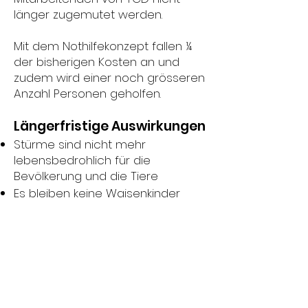
länger zugemutet werden.
Mit dem Nothilfekonzept fallen ¼
der bisherigen Kosten an und
zudem wird einer noch grösseren
Anzahl Personen geholfen.
Längerfristige Auswirkungen
Stürme sind nicht mehr
lebensbedrohlich für die
Bevölkerung und die Tiere
Es bleiben keine Waisenkinder
zurück.
Ökonomische Erholung nach den
Fluten innerhalb 3 Monaten
Wochen möglich
Ökonomische Weiterentwicklung
führt zu erhöhter Lebensqualität
und Liquidität der Menschen